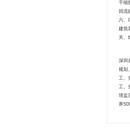
干细
回流
六、
建筑
关、
深圳
规划
工、
工、
境监
界50