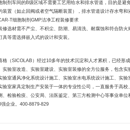
胞制剂车间的B级区域不需要工艺用给水和排水管道，目的是避
的装置（如止回阀或者空气隔断装置），排水管道设计存水弯和
CAR-T细胞制剂GMP洁净工程装修要求
装修选材需不产尘、不积尘、防潮、易清洗、耐腐蚀和符合防火
灯具等需选择嵌入式的设计和安装。
喜格（SICOLAB）经过10多年的技术沉淀和人才累积，已经
、实验室改造、实验室建设、实验室装修的全方位服务，包含实
实验室通风净化系统设计施工、实验室水电系统设计施工、实验
实验室家具定制生产安装于一体的专业性公司，一直服务于高校
测、检验检疫、公安局、法医鉴定、第三方检测中心等事业单位
0强企业。400-8879-829