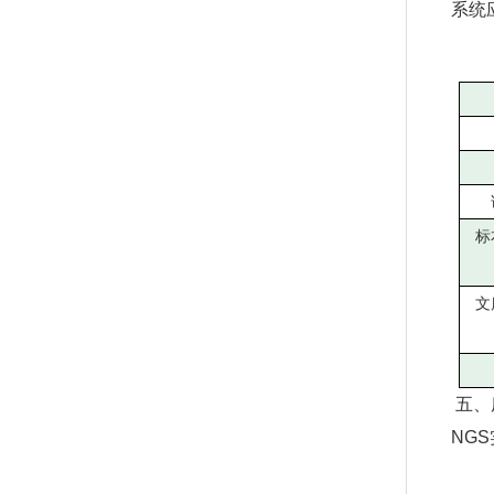
系统
标
文
五、
NG