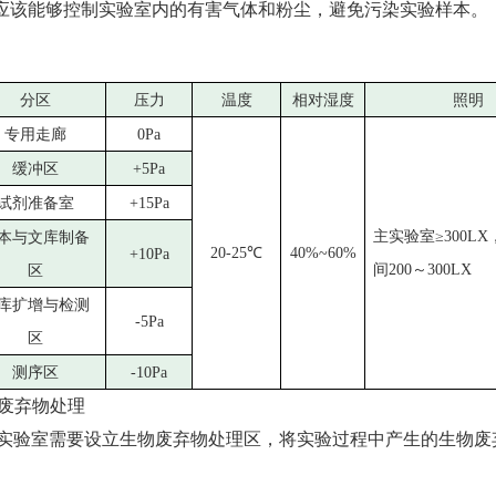
应该能够控制实验室内的有害气体和粉尘，避免污染实验样本。
分区
压力
温度
相对湿度
照明
专用走廊
0Pa
缓冲区
+5Pa
试剂准备室
+15Pa
主实验室≥300L
本与文库制备
20-25℃
40%~60%
+10Pa
间200～300LX
区
库扩增与检测
-5Pa
区
测序区
-10Pa
废弃物处理
S实验室需要设立生物废弃物处理区，将实验过程中产生的生物